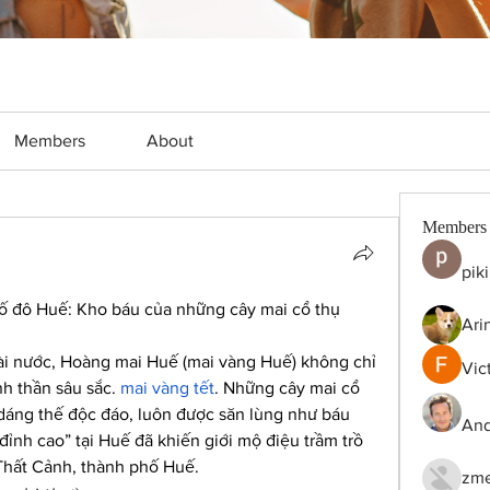
Members
About
Members
pik
ố đô Huế: Kho báu của những cây mai cổ thụ
Ari
ài nước, Hoàng mai Huế (mai vàng Huế) không chỉ 
Vic
h thần sâu sắc. 
mai vàng tết
. Những cây mai cổ 
 dáng thế độc đáo, luôn được săn lùng như báu 
And
ỉnh cao” tại Huế đã khiến giới mộ điệu trầm trồ 
 Thất Cảnh, thành phố Huế.
zme