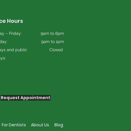
ice Hours
y – Friday:
9am to 6pm
day:
9am to 1pm
ys and public
Closed
ays:
Request Appointment
For Dentists
About Us
Blog