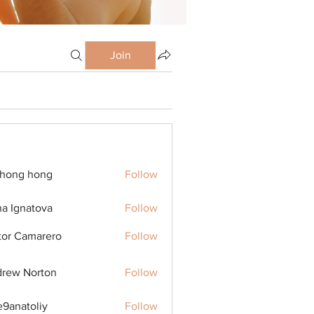
Join
ihong hong
Follow
na Ignatova
Follow
tor Camarero
Follow
rew Norton
Follow
9anatoliy
Follow