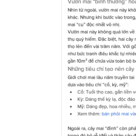
Vườn mai “bình thường” hó
Nhìn từ ngoài, vườn mai này khô
khác. Nhưng khi bước vào trong,
mai “cụ” độc nhất vô nhị.
Vườn mai này không quá lớn về s
thụ quý hiếm. Đặc biệt, hai cây m
thọ lên đến vài trăm năm. Với g
như bức tranh điêu khắc tự nhiê
gần 10m³ để chứa vừa toàn bộ bộ
Những tiêu chí tạo nên cây
Giới chơi mai lâu năm truyền tai 
dựa vào tiêu chí “cổ, kỳ, mỹ”:
Cổ: Tuổi thọ cao, gắn liền vớ
Kỳ: Dáng thế kỳ lạ, độc đáo
Mỹ: Dáng đẹp, hoa nhiều, m
Xem thêm: 
bán phôi mai và
Ngoài ra, cây mai “đỉnh” còn phải
trong đó bộ rễ (đế) và thân cây 