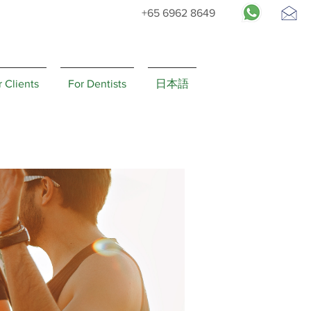
+65 6962 8649
Request
Appointment
r Clients
For Dentists
日本語