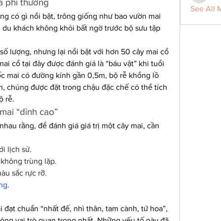
a phi thường
See All 
ng có gì nổi bật, trông giống như bao vườn mai 
 du khách không khỏi bất ngờ trước bộ sưu tập 
ố lượng, nhưng lại nổi bật với hơn 50 cây mai cổ 
ai cổ tại đây được đánh giá là “báu vật” khi tuổi 
ốc mai có đường kính gần 0,5m, bộ rễ khổng lồ 
n, chúng được đặt trong chậu đặc chế có thể tích 
 rễ.
 mai “đỉnh cao”
nhau rằng, để đánh giá giá trị một cây mai, cần 
i lịch sử.
 không trùng lặp.
àu sắc rực rỡ.
ng
.
 đạt chuẩn “nhất đế, nhì thân, tam cành, tứ hoa”, 
đóng vai trò quan trọng nhất. Những yếu tố này đã 