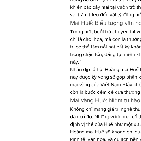
khiến các cây mai tại vườn trở th
vài trăm triệu đến vài tỷ đồng mỗ
Mai Huế: Biểu tượng văn hóa
Trong một buổi trò chuyện tại v
chỉ là chơi hoa, mà còn là thưởn
trị có thể làm nổi bật bất kỳ khô
trong chậu lớn, dáng tự nhiên kh
này.”
Nhân dịp lễ hội Hoàng mai Huế lầ
này được kỳ vọng sẽ góp phần k
mai vàng của Việt Nam. Đây khôn
còn là bước đệm để đưa thương 
Mai vàng Huế: Niềm tự hào 
Không chỉ mang giá trị nghệ thu
dân cố đô. Những vườn mai cổ th
định vị thế của Huế như một xứ s
Hoàng mai Huế sẽ không chỉ quản
kinh tế, văn hóa, và du lịch bền