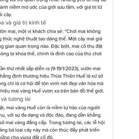
ành niềm mơ ước của giới sưu tầm, với giá trị từ 
i cây.
 và giá trị kinh tế
ườn mai, một vị khách chia sẻ: “Chơi mai không 
g thức nghệ thuật tạo dáng thế. Một cây mai giá 
ng gian quan trọng nào. Đặc biệt, mai cổ thụ đặt 
ông bị khóa thế, chính là đỉnh cao của thú chơi 
n thứ nhất sắp diễn ra (9-19/1/2023), vườn mai 
hẳng định thương hiệu Thừa Thiên Huế là xứ sở 
g chỉ là cơ hội để tôn vinh nét đẹp văn hóa mà 
hiệu mai vàng Huế vươn xa trên bản đồ thế giới.
và tương lai
ật, mai vàng Huế còn là niềm tự hào của người 
ụ, với sự đa dạng và độc đáo, đang dần khẳng 
ở mai vàng đẳng cấp. Trong tương lai, các lễ hội 
g bá loại cây này mà còn thúc đẩy phát triển 
 vững cho vùng đất cố đô.