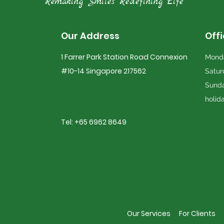
Remaking Smiles Redefining Life
Our Address
Off
1 Farrer Park Station Road Connexion
Monda
#10-14 Singapore 217562
Satur
Sunda
holid
Tel: +65 6962 8649
Our Services
For Clients