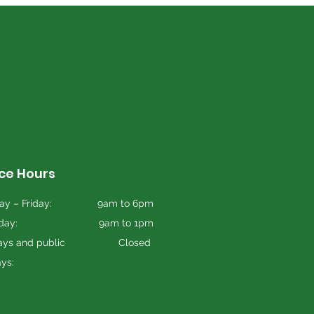
ice Hours
y – Friday:
9am to 6pm
day:
9am to 1pm
ys and public
Closed
ays: