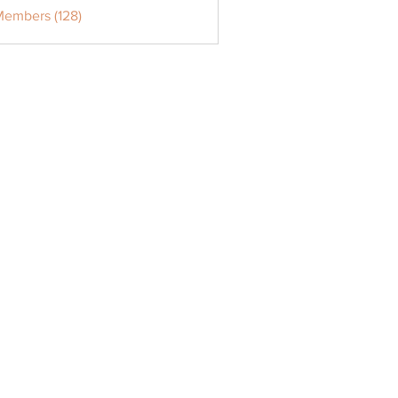
Members (128)