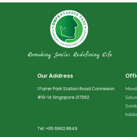
Remaking Smiles Redefining Life
Our Address
Off
1 Farrer Park Station Road Connexion
Monda
#10-14 Singapore 217562
Satur
Sunda
holid
Tel: +65 6962 8649