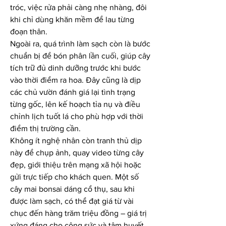
tróc, việc rửa phải càng nhẹ nhàng, đôi 
khi chỉ dùng khăn mềm để lau từng 
đoạn thân.
Ngoài ra, quá trình làm sạch còn là bước 
chuẩn bị để bón phân lần cuối, giúp cây 
tích trữ đủ dinh dưỡng trước khi bước 
vào thời điểm ra hoa. Đây cũng là dịp 
các chủ vườn đánh giá lại tình trạng 
từng gốc, lên kế hoạch tỉa nụ và điều 
chỉnh lịch tuốt lá cho phù hợp với thời 
điểm thị trường cần.
Không ít nghệ nhân còn tranh thủ dịp 
này để chụp ảnh, quay video từng cây 
đẹp, giới thiệu trên mạng xã hội hoặc 
gửi trực tiếp cho khách quen. Một số 
cây mai bonsai dáng cổ thụ, sau khi 
được làm sạch, có thể đạt giá từ vài 
chục đến hàng trăm triệu đồng – giá trị 
xứng đáng cho công sức và tâm huyết 