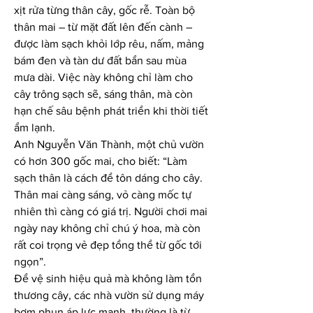
xịt rửa từng thân cây, gốc rễ. Toàn bộ 
thân mai – từ mặt đất lên đến cành – 
được làm sạch khỏi lớp rêu, nấm, mảng 
bám đen và tàn dư đất bẩn sau mùa 
mưa dài. Việc này không chỉ làm cho 
cây trông sạch sẽ, sáng thân, mà còn 
hạn chế sâu bệnh phát triển khi thời tiết 
ẩm lạnh.
Anh Nguyễn Văn Thành, một chủ vườn 
có hơn 300 gốc mai, cho biết: “Làm 
sạch thân là cách để tôn dáng cho cây. 
Thân mai càng sáng, vỏ càng mốc tự 
nhiên thì càng có giá trị. Người chơi mai 
ngày nay không chỉ chú ý hoa, mà còn 
rất coi trọng vẻ đẹp tổng thể từ gốc tới 
ngọn”.
Để vệ sinh hiệu quả mà không làm tổn 
thương cây, các nhà vườn sử dụng máy 
bơm phun áp lực mạnh, thường là từ 