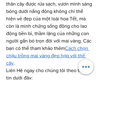
thân cây được rửa sạch, vươn mình sáng 
bóng dưới nắng đông không chỉ thể 
hiện vẻ đẹp của một loài hoa Tết, mà 
còn là minh chứng sống động cho lao 
động bền bỉ, thầm lặng của những con 
người gắn bó trọn đời với mai vàng. Các 
bạn có thể tham khảo thêm
Cách chọn 
chậu trồng mai vàng đẹp hợp với thế 
cây
.
Liên Hệ ngay cho chúng tôi theo thông 
tin dưới đây:
Điện thoại/Zalo: 0905 888 999 – 0799 
888 999 – 0888777777
Email: 
Vuonmaihoanglong@gmail.com
Facebook: Vườn mai Hoàng Long
Địa chỉ: Tân Thiềng, Chợ Lách, Bến Tre.