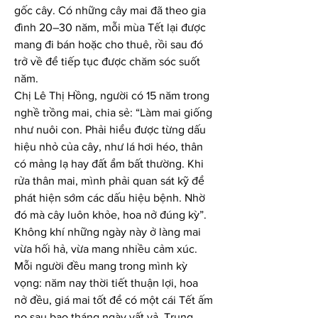
gốc cây. Có những cây mai đã theo gia 
đình 20–30 năm, mỗi mùa Tết lại được 
mang đi bán hoặc cho thuê, rồi sau đó 
trở về để tiếp tục được chăm sóc suốt 
năm.
Chị Lê Thị Hồng, người có 15 năm trong 
nghề trồng mai, chia sẻ: “Làm mai giống 
như nuôi con. Phải hiểu được từng dấu 
hiệu nhỏ của cây, như lá hơi héo, thân 
có mảng lạ hay đất ẩm bất thường. Khi 
rửa thân mai, mình phải quan sát kỹ để 
phát hiện sớm các dấu hiệu bệnh. Nhờ 
đó mà cây luôn khỏe, hoa nở đúng kỳ”.
Không khí những ngày này ở làng mai 
vừa hối hả, vừa mang nhiều cảm xúc. 
Mỗi người đều mang trong mình kỳ 
vọng: năm nay thời tiết thuận lợi, hoa 
nở đều, giá mai tốt để có một cái Tết ấm 
no sau bao tháng ngày vất vả. Trung 