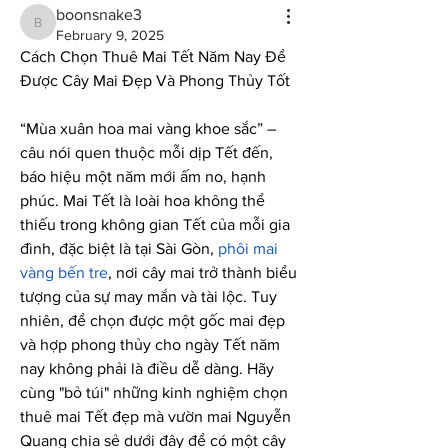
boonsnake3
boonsnake3
February 9, 2025
Cách Chọn Thuê Mai Tết Năm Nay Để 
Được Cây Mai Đẹp Và Phong Thủy Tốt
“Mùa xuân hoa mai vàng khoe sắc” – 
câu nói quen thuộc mỗi dịp Tết đến, 
báo hiệu một năm mới ấm no, hạnh 
phúc. Mai Tết là loài hoa không thể 
thiếu trong không gian Tết của mỗi gia 
đình, đặc biệt là tại Sài Gòn, 
phôi mai 
vàng bến tre
, nơi cây mai trở thành biểu 
tượng của sự may mắn và tài lộc. Tuy 
nhiên, để chọn được một gốc mai đẹp 
và hợp phong thủy cho ngày Tết năm 
nay không phải là điều dễ dàng. Hãy 
cùng "bỏ túi" những kinh nghiệm chọn 
thuê mai Tết đẹp mà vườn mai Nguyễn 
Quang chia sẻ dưới đây để có một cây 