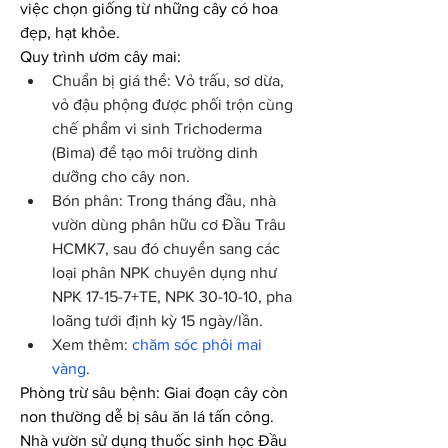
việc chọn giống từ những cây có hoa 
đẹp, hạt khỏe.
Quy trình ươm cây mai:
Chuẩn bị giá thể: Vỏ trấu, sơ dừa, 
vỏ đậu phộng được phối trộn cùng 
chế phẩm vi sinh Trichoderma 
(Bima) để tạo môi trường dinh 
dưỡng cho cây non.
Bón phân: Trong tháng đầu, nhà 
vườn dùng phân hữu cơ Đầu Trâu 
HCMK7, sau đó chuyển sang các 
loại phân NPK chuyên dụng như 
NPK 17-15-7+TE, NPK 30-10-10, pha 
loãng tưới định kỳ 15 ngày/lần.
Xem thêm: 
chăm sóc phôi mai 
vàng
.
Phòng trừ sâu bệnh: Giai đoạn cây còn 
non thường dễ bị sâu ăn lá tấn công. 
Nhà vườn sử dụng thuốc sinh học Đầu 