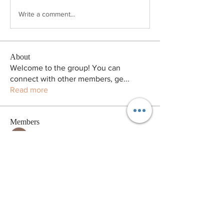
Write a comment...
About
Welcome to the group! You can
connect with other members, ge
...
Read more
Members
pikihong hong
Follow
Arina Ignatova
Follow
Victor Camarero
Follow
Andrew Norton
Follow