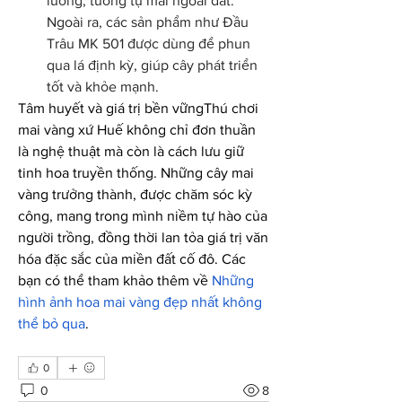
lưỡng, tương tự mai ngoài đất. 
Ngoài ra, các sản phẩm như Đầu 
Trâu MK 501 được dùng để phun 
qua lá định kỳ, giúp cây phát triển 
tốt và khỏe mạnh.
Tâm huyết và giá trị bền vữngThú chơi 
mai vàng xứ Huế không chỉ đơn thuần 
là nghệ thuật mà còn là cách lưu giữ 
tinh hoa truyền thống. Những cây mai 
vàng trưởng thành, được chăm sóc kỳ 
công, mang trong mình niềm tự hào của 
người trồng, đồng thời lan tỏa giá trị văn 
hóa đặc sắc của miền đất cố đô. Các 
bạn có thể tham khảo thêm về 
Những 
hình ảnh hoa mai vàng đẹp nhất không 
thể bỏ qua
.
0
0
8