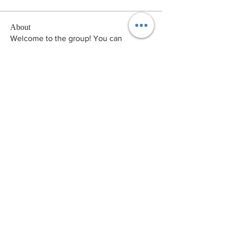
About
Welcome to the group! You can
connect with other members, ge
...
Read more
Members
pikihong hong
Follow
Arina Ignatova
Follow
Victor Camarero
Follow
Andrew Norton
Follow
zme9anatoliy
Follow
See All Members (129)