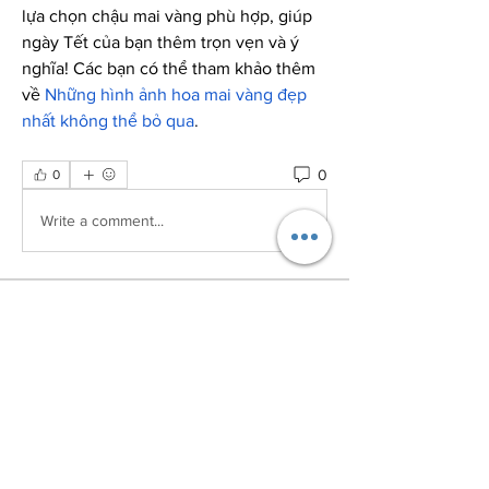
lựa chọn chậu mai vàng phù hợp, giúp 
ngày Tết của bạn thêm trọn vẹn và ý 
nghĩa! Các bạn có thể tham khảo thêm 
về 
Những hình ảnh hoa mai vàng đẹp 
nhất không thể bỏ qua
.
0
0
Write a comment...
About
Welcome to the group! You can
connect with other members, ge
...
Read more
Members