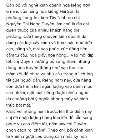
Gắn bó với nghề kinh doanh hoa kiểng hơn 
6 năm, cửa hàng hoa kiểng Hải Sơn tại 
phường Long An, tỉnh Tây Ninh do chị 
Nguyễn Thị Ngọc Duyên làm chủ là địa chỉ 
quen thuộc của nhiều khách hàng địa 
phương. Cửa hàng chuyên kinh doanh đa 
dạng các loại cây cảnh và hoa chậu như dừa 
cạn, păng xê, mai vạn phúc, cúc đồng tiền, 
cẩm tú cầu, hoa giấy, hoa hồng… Vào mỗi dịp 
tết, chị Duyên thường bổ sung thêm những 
dòng hoa truyền thống như vạn thọ, cúc 
mâm xôi để phục vụ nhu cầu trang trí, chưng 
tết của người dân. Riêng năm nay, cửa hàng 
còn đưa thêm kim ngân lượng vào danh mục 
sản phẩm, một loại kiểng được nhiều người 
ưa chuộng bởi ý nghĩa phong thủy và hình 
thức bắt mắt.
Khác với những năm trước, khi thời điểm này 
chị đã nhập lượng hàng khá lớn để sẵn sàng 
phục vụ cao điểm tết, năm nay chị Duyên 
chọn cách “đi chậm”. Theo chị, bối cảnh kinh 
tế khiến người tiêu dùng cân nhắc kỹ hơn 