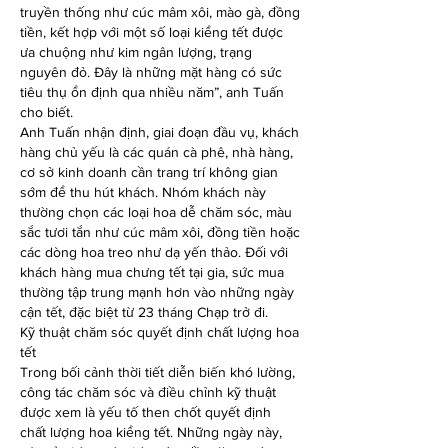
truyền thống như cúc mâm xôi, mào gà, đồng 
tiền, kết hợp với một số loại kiểng tết được 
ưa chuộng như kim ngân lượng, trạng 
nguyên đỏ. Đây là những mặt hàng có sức 
tiêu thụ ổn định qua nhiều năm”, anh Tuấn 
cho biết.
Anh Tuấn nhận định, giai đoạn đầu vụ, khách 
hàng chủ yếu là các quán cà phê, nhà hàng, 
cơ sở kinh doanh cần trang trí không gian 
sớm để thu hút khách. Nhóm khách này 
thường chọn các loại hoa dễ chăm sóc, màu 
sắc tươi tắn như cúc mâm xôi, đồng tiền hoặc 
các dòng hoa treo như dạ yến thảo. Đối với 
khách hàng mua chưng tết tại gia, sức mua 
thường tập trung mạnh hơn vào những ngày 
cận tết, đặc biệt từ 23 tháng Chạp trở đi.
Kỹ thuật chăm sóc quyết định chất lượng hoa 
tết
Trong bối cảnh thời tiết diễn biến khó lường, 
công tác chăm sóc và điều chỉnh kỹ thuật 
được xem là yếu tố then chốt quyết định 
chất lượng hoa kiểng tết. Những ngày này, 