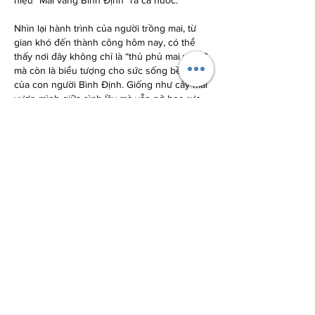
hiệu “Mai vàng Bình Định” ra cả nước.
Nhìn lại hành trình của người trồng mai, từ 
gian khó đến thành công hôm nay, có thể 
thấy nơi đây không chỉ là “thủ phủ mai vàng”, 
mà còn là biểu tượng cho sức sống bền bỉ 
của con người Bình Định. Giống như cây mai 
vươn mình giữa sình lầy mà vẫn nở hoa rực 
rỡ, những người nông dân nơi này cũng bền 
gan, chịu thương chịu khó, giữ trọn một niềm 
tin rằng: “Mai vàng Bình Định sẽ bay đi muôn 
nơi, mang xuân đến cho mọi nhà.” Các bạn 
có thể tham khảo thêm
Cách chọn chậu trồng 
mai vàng đẹp hợp với thế cây
 để hiểu rõ hơn 
về mai vàng
Liên Hệ ngay cho chúng tôi theo thông 
tin dưới đây:
Điện thoại/Zalo: 0905 888 999 – 0799 
888 999 – 0888777777
Email: 
Vuonmaihoanglong@gmail.com
Facebook: Vườn mai Hoàng Long