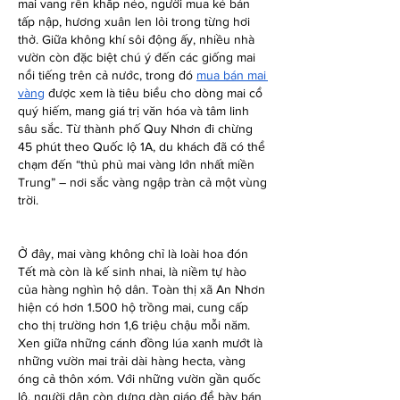
mai vang rền khắp nẻo, người mua kẻ bán 
tấp nập, hương xuân len lỏi trong từng hơi 
thở. Giữa không khí sôi động ấy, nhiều nhà 
vườn còn đặc biệt chú ý đến các giống mai 
nổi tiếng trên cả nước, trong đó 
mua bán mai 
vàng
 được xem là tiêu biểu cho dòng mai cổ 
quý hiếm, mang giá trị văn hóa và tâm linh 
sâu sắc. Từ thành phố Quy Nhơn đi chừng 
45 phút theo Quốc lộ 1A, du khách đã có thể 
chạm đến “thủ phủ mai vàng lớn nhất miền 
Trung” – nơi sắc vàng ngập tràn cả một vùng 
trời.
Ở đây, mai vàng không chỉ là loài hoa đón 
Tết mà còn là kế sinh nhai, là niềm tự hào 
của hàng nghìn hộ dân. Toàn thị xã An Nhơn 
hiện có hơn 1.500 hộ trồng mai, cung cấp 
cho thị trường hơn 1,6 triệu chậu mỗi năm. 
Xen giữa những cánh đồng lúa xanh mướt là 
những vườn mai trải dài hàng hecta, vàng 
óng cả thôn xóm. Với những vườn gần quốc 
lộ, người dân còn dựng dàn giáo để bày bán 