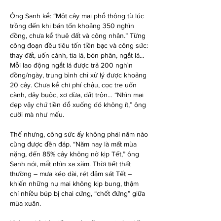
Ông Sanh kể: “Một cây mai phổ thông từ lúc 
trồng đến khi bán tốn khoảng 350 nghìn 
đồng, chưa kể thuê đất và công nhân.” Từng 
công đoạn đều tiêu tốn tiền bạc và công sức: 
thay đất, uốn cành, tỉa lá, bón phân, ngắt lá... 
Mỗi lao động ngắt lá được trả 200 nghìn 
đồng/ngày, trung bình chỉ xử lý được khoảng 
20 cây. Chưa kể chi phí chậu, cọc tre uốn 
cành, dây buộc, xơ dừa, đất trộn… “Nhìn mai 
đẹp vậy chứ tiền đổ xuống đó không ít,” ông 
cười mà như mếu.
Thế nhưng, công sức ấy không phải năm nào 
cũng được đền đáp. “Năm nay là mất mùa 
nặng, đến 85% cây không nở kịp Tết,” ông 
Sanh nói, mắt nhìn xa xăm. Thời tiết thất 
thường – mưa kéo dài, rét đậm sát Tết – 
khiến những nụ mai không kịp bung, thậm 
chí nhiều búp bị chai cứng, “chết đứng” giữa 
mùa xuân.