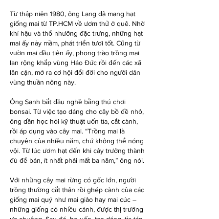
Từ thập niên 1980, ông Lang đã mang hạt 
giống mai từ TP.HCM về ươm thử ở quê. Nhờ 
khí hậu và thổ nhưỡng đặc trưng, những hạt 
mai ấy nảy mầm, phát triển tươi tốt. Cũng từ 
vườn mai đầu tiên ấy, phong trào trồng mai 
lan rộng khắp vùng Háo Đức rồi đến các xã 
lân cận, mở ra cơ hội đổi đời cho người dân 
vùng thuần nông này.
Ông Sanh bắt đầu nghề bằng thú chơi 
bonsai. Từ việc tạo dáng cho cây bồ đề nhỏ, 
ông dần học hỏi kỹ thuật uốn tỉa, cắt cành, 
rồi áp dụng vào cây mai. “Trồng mai là 
chuyện của nhiều năm, chứ không thể nóng 
vội. Từ lúc ươm hạt đến khi cây trưởng thành 
đủ để bán, ít nhất phải mất ba năm,” ông nói.
Với những cây mai rừng có gốc lớn, người 
trồng thường cắt thân rồi ghép cành của các 
giống mai quý như mai giảo hay mai cúc – 
những giống có nhiều cánh, được thị trường 