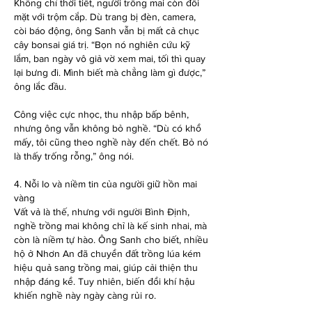
Không chỉ thời tiết, người trồng mai còn đối 
mặt với trộm cắp. Dù trang bị đèn, camera, 
còi báo động, ông Sanh vẫn bị mất cả chục 
cây bonsai giá trị. “Bọn nó nghiên cứu kỹ 
lắm, ban ngày vô giả vờ xem mai, tối thì quay 
lại bưng đi. Mình biết mà chẳng làm gì được,” 
ông lắc đầu.
Công việc cực nhọc, thu nhập bấp bênh, 
nhưng ông vẫn không bỏ nghề. “Dù có khổ 
mấy, tôi cũng theo nghề này đến chết. Bỏ nó 
là thấy trống rỗng,” ông nói.
4. Nỗi lo và niềm tin của người giữ hồn mai 
vàng
Vất vả là thế, nhưng với người Bình Định, 
nghề trồng mai không chỉ là kế sinh nhai, mà 
còn là niềm tự hào. Ông Sanh cho biết, nhiều 
hộ ở Nhơn An đã chuyển đất trồng lúa kém 
hiệu quả sang trồng mai, giúp cải thiện thu 
nhập đáng kể. Tuy nhiên, biến đổi khí hậu 
khiến nghề này ngày càng rủi ro.