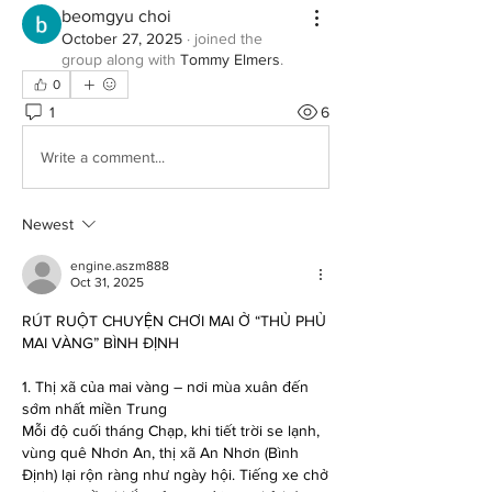
beomgyu choi
October 27, 2025
·
joined the
group along with
Tommy Elmers
.
0
1
6
Write a comment...
Newest
engine.aszm888
Oct 31, 2025
RÚT RUỘT CHUYỆN CHƠI MAI Ở “THỦ PHỦ 
MAI VÀNG” BÌNH ĐỊNH
1. Thị xã của mai vàng – nơi mùa xuân đến 
sớm nhất miền Trung
Mỗi độ cuối tháng Chạp, khi tiết trời se lạnh, 
vùng quê Nhơn An, thị xã An Nhơn (Bình 
Định) lại rộn ràng như ngày hội. Tiếng xe chở 