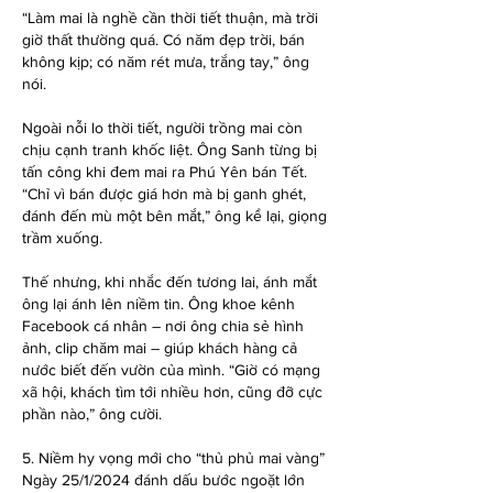
“Làm mai là nghề cần thời tiết thuận, mà trời 
giờ thất thường quá. Có năm đẹp trời, bán 
không kịp; có năm rét mưa, trắng tay,” ông 
nói.
Ngoài nỗi lo thời tiết, người trồng mai còn 
chịu cạnh tranh khốc liệt. Ông Sanh từng bị 
tấn công khi đem mai ra Phú Yên bán Tết. 
“Chỉ vì bán được giá hơn mà bị ganh ghét, 
đánh đến mù một bên mắt,” ông kể lại, giọng 
trầm xuống.
Thế nhưng, khi nhắc đến tương lai, ánh mắt 
ông lại ánh lên niềm tin. Ông khoe kênh 
Facebook cá nhân – nơi ông chia sẻ hình 
ảnh, clip chăm mai – giúp khách hàng cả 
nước biết đến vườn của mình. “Giờ có mạng 
xã hội, khách tìm tới nhiều hơn, cũng đỡ cực 
phần nào,” ông cười.
5. Niềm hy vọng mới cho “thủ phủ mai vàng”
Ngày 25/1/2024 đánh dấu bước ngoặt lớn 