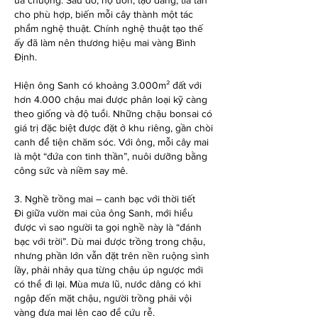
ưa chuộng. Sau đó, họ uốn, tạo dáng, tỉa tán 
cho phù hợp, biến mỗi cây thành một tác 
phẩm nghệ thuật. Chính nghệ thuật tạo thế 
ấy đã làm nên thương hiệu mai vàng Bình 
Định.
Hiện ông Sanh có khoảng 3.000m² đất với 
hơn 4.000 chậu mai được phân loại kỹ càng 
theo giống và độ tuổi. Những chậu bonsai có 
giá trị đặc biệt được đặt ở khu riêng, gần chòi 
canh để tiện chăm sóc. Với ông, mỗi cây mai 
là một “đứa con tinh thần”, nuôi dưỡng bằng 
công sức và niềm say mê.
3. Nghề trồng mai – canh bạc với thời tiết
Đi giữa vườn mai của ông Sanh, mới hiểu 
được vì sao người ta gọi nghề này là “đánh 
bạc với trời”. Dù mai được trồng trong chậu, 
nhưng phần lớn vẫn đặt trên nền ruộng sình 
lầy, phải nhảy qua từng chậu úp ngược mới 
có thể đi lại. Mùa mưa lũ, nước dâng có khi 
ngập đến mặt chậu, người trồng phải vội 
vàng đưa mai lên cao để cứu rễ.