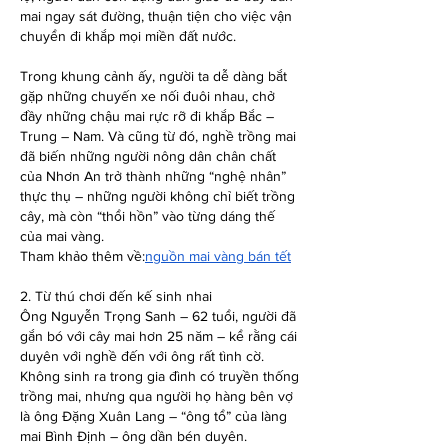
mai ngay sát đường, thuận tiện cho việc vận 
chuyển đi khắp mọi miền đất nước.
Trong khung cảnh ấy, người ta dễ dàng bắt 
gặp những chuyến xe nối đuôi nhau, chở 
đầy những chậu mai rực rỡ đi khắp Bắc – 
Trung – Nam. Và cũng từ đó, nghề trồng mai 
đã biến những người nông dân chân chất 
của Nhơn An trở thành những “nghệ nhân” 
thực thụ – những người không chỉ biết trồng 
cây, mà còn “thổi hồn” vào từng dáng thế 
của mai vàng.
Tham khảo thêm về:
nguồn mai vàng bán tết
2. Từ thú chơi đến kế sinh nhai
Ông Nguyễn Trọng Sanh – 62 tuổi, người đã 
gắn bó với cây mai hơn 25 năm – kể rằng cái 
duyên với nghề đến với ông rất tình cờ. 
Không sinh ra trong gia đình có truyền thống 
trồng mai, nhưng qua người họ hàng bên vợ 
là ông Đặng Xuân Lang – “ông tổ” của làng 
mai Bình Định – ông dần bén duyên.