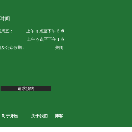
时间
至周五：
上午 9 点至下午 6 点
：
上午 9 点至下午 1 点
日及公众假期：
关闭
请求预约
对于牙医
关于我们
博客